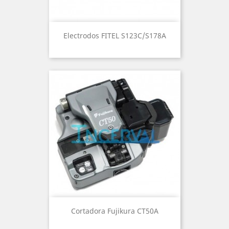
Electrodos FITEL S123C/S178A
Cortadora Fujikura CT50A