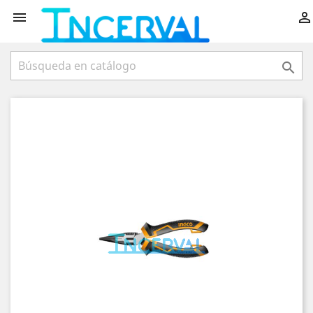


