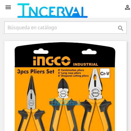


