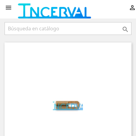


