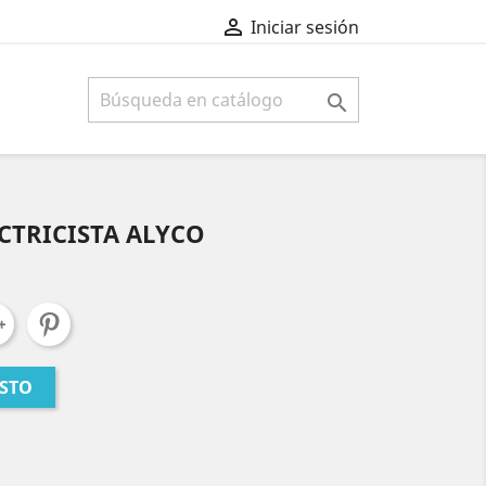

Iniciar sesión

ECTRICISTA ALYCO
ESTO