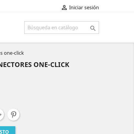

Iniciar sesión

s one-click
NECTORES ONE-CLICK
ESTO