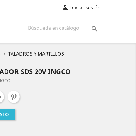

Iniciar sesión

S
TALADROS Y MARTILLOS
ADOR SDS 20V INGCO
 INGCO
ESTO